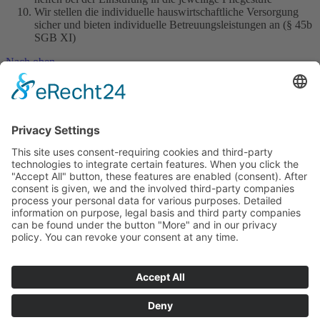
Wir stellen die individuelle hauswirtschaftliche Versorgung
sicher und bieten individuelle Betreuungsleistungen an (§ 45b
SGB XI)
Nach oben
© 2020 VISITA Soziale Dienstleistungen GmbH
Impressum / Anbieterkennzeichnung
|
Datenschutzerklärung
Sämtliche Texte, Abbildungen, Grafiken, Bilder und Inhalte sind
Eigentum des Unternehmens VISITA. Eine Weiterverwendung oder
Nutzung dieser - geschäftlich und privat - ist ausdrücklich nicht
gestattet. Inhalte dürfen aus informativen Zwecken lediglich
zwischengespeichert werden.
VISITA Soziale Dienstleistungen GmbH • Kiebitzheide 1-3 • D-
49084 Osnabrück
KONTAKT
Pflege / Hauswirtschaft / Allgemein:
Telefon 0541 971440 •
verwaltung@visita-os.de